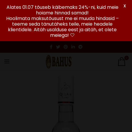
X
Alates 01.07 tõuseb käibemaks 24%-ni, kuid meie
hoiame hinnad samad!
Hoolimata maksutõusust me ei muuda hindasid –
teeme seda tänutäheks teile, meie headele
klientidele. Aitäh usalduse eest ja aitäh, et olete
meiega! 🤍
0