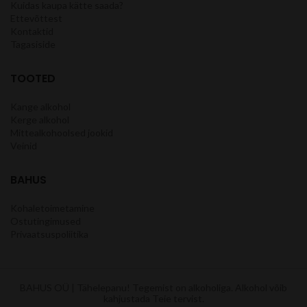
Kuidas kaupa kätte saada?
Ettevõttest
Kontaktid
Tagasiside
TOOTED
Kange alkohol
Kerge alkohol
Mittealkohoolsed jookid
Veinid
BAHUS
Kohaletoimetamine
Ostutingimused
Privaatsuspoliitika
BAHUS OÜ | Tähelepanu! Tegemist on alkoholiga. Alkohol võib
kahjustada Teie tervist.