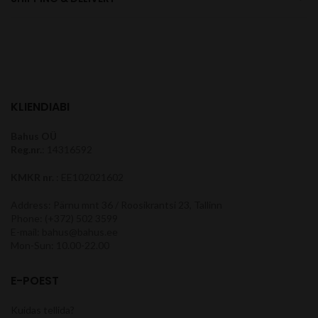
KLIENDIABI
Bahus OÜ
Reg.nr.
: 14316592
KMKR nr.
: EE102021602
Address: Pärnu mnt 36 / Roosikrantsi 23, Tallinn
Phone: (+372) 502 3599
E-mail: bahus@bahus.ee
Mon-Sun: 10.00-22.00
E-POEST
Kuidas tellida?