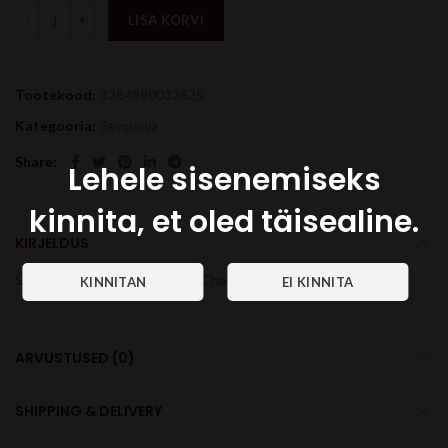
LISA KORVI
Tootekood:
3284890032625
Kategooria:
Šampanja
Share
Lehele sisenemiseks
kinnita, et oled täisealine.
KIRJELDUS
Šampanjad, 12%, 75 cl, White, Champagne
ARVUSTUSED (0)
SHIPPING & DELIVERY