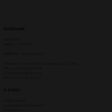
KLIENDIABI
Bahus OÜ
Reg.nr.
: 14316592
KMKR nr.
: EE102021602
Address: Pärnu mnt 36 / Roosikrantsi 23, Tallinn
Phone: (+372) 502 3599
E-mail: bahus@bahus.ee
Mon-Sun: 10.00-22.00
E-POEST
Kuidas tellida?
Kuidas kaupa kätte saada?
Ettevõttest