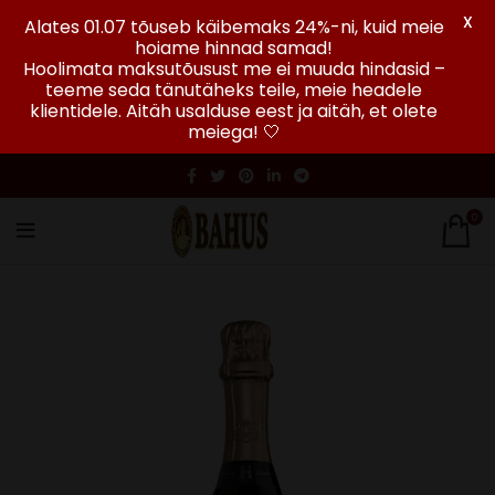
X
Alates 01.07 tõuseb käibemaks 24%-ni, kuid meie
hoiame hinnad samad!
Hoolimata maksutõusust me ei muuda hindasid –
teeme seda tänutäheks teile, meie headele
klientidele. Aitäh usalduse eest ja aitäh, et olete
meiega! 🤍
0