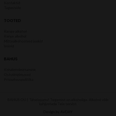
Kontaktid
Tagasiside
TOOTED
Kange alkohol
Kerge alkohol
Mittealkohoolsed jookid
Veinid
BAHUS
Kohaletoimetamine
Ostutingimused
Privaatsuspoliitika
BAHUS OÜ | Tähelepanu! Tegemist on alkoholiga. Alkohol võib
kahjustada Teie tervist.
Design by AVDAY