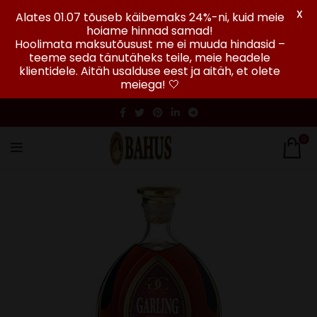
X
Alates 01.07 tõuseb käibemaks 24%-ni, kuid meie
hoiame hinnad samad!
Hoolimata maksutõusust me ei muuda hindasid –
teeme seda tänutäheks teile, meie headele
klientidele. Aitäh usalduse eest ja aitäh, et olete
meiega! 🤍
0