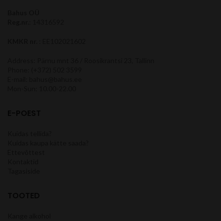
Bahus OÜ
Reg.nr.
: 14316592
KMKR nr.
: EE102021602
Address: Pärnu mnt 36 / Roosikrantsi 23, Tallinn
Phone: (+372) 502 3599
E-mail: bahus@bahus.ee
Mon-Sun: 10.00-22.00
E-POEST
Kuidas tellida?
Kuidas kaupa kätte saada?
Ettevõttest
Kontaktid
Tagasiside
TOOTED
Kange alkohol