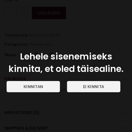
LISA KORVI
Tootekood:
8410261206134
Kategooria:
Punane vein
Lehele sisenemiseks
Share
kinnita, et oled täisealine.
KIRJELDUS
Veinid, 12%, 100 cl, Red, La Mancha
ARVUSTUSED (0)
SHIPPING & DELIVERY