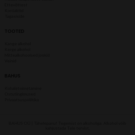
Ettevõttest
Kontaktid
Tagasiside
TOOTED
Kange alkohol
Kerge alkohol
Mittealkohoolsed jookid
Veinid
BAHUS
Kohaletoimetamine
Ostutingimused
Privaatsuspoliitika
BAHUS OÜ | Tähelepanu! Tegemist on alkoholiga. Alkohol võib
kahjustada Teie tervist.