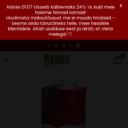
X
Alates 01.07 tõuseb käibemaks 24%-ni, kuid meie
hoiame hinnad samad!
Hoolimata maksutõusust me ei muuda hindasid –
teeme seda tänutäheks teile, meie headele
klientidele. Aitäh usalduse eest ja aitäh, et olete
meiega! 🤍
0