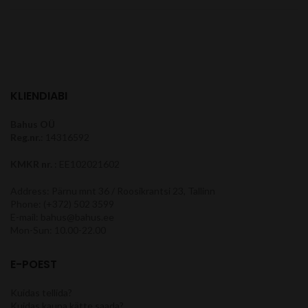
KLIENDIABI
Bahus OÜ
Reg.nr.
: 14316592
KMKR nr.
: EE102021602
Address: Pärnu mnt 36 / Roosikrantsi 23, Tallinn
Phone: (+372) 502 3599
E-mail: bahus@bahus.ee
Mon-Sun: 10.00-22.00
E-POEST
Kuidas tellida?
Kuidas kaupa kätte saada?