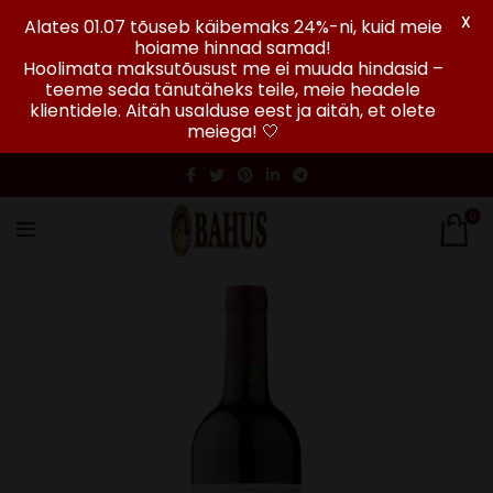
X
Alates 01.07 tõuseb käibemaks 24%-ni, kuid meie
hoiame hinnad samad!
Hoolimata maksutõusust me ei muuda hindasid –
teeme seda tänutäheks teile, meie headele
klientidele. Aitäh usalduse eest ja aitäh, et olete
meiega! 🤍
0