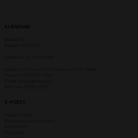
KLIENDIABI
Bahus OÜ
Reg.nr.
: 14316592
KMKR nr.
: EE102021602
Address: Pärnu mnt 36 / Roosikrantsi 23, Tallinn
Phone: (+372) 502 3599
E-mail: bahus@bahus.ee
Mon-Sun: 10.00-22.00
E-POEST
Kuidas tellida?
Kuidas kaupa kätte saada?
Ettevõttest
Kontaktid