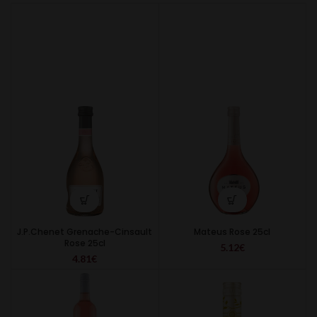
J.P.Chenet Grenache-Cinsault
Mateus Rose 25cl
Rose 25cl
5.12
€
4.81
€