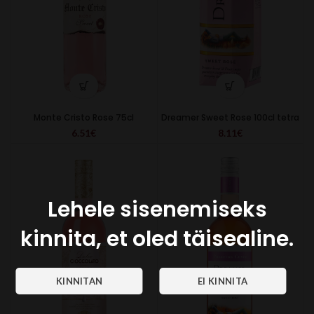
Monte Cristo Rose 75cl
Dreamer Sweet Rose 100cl tetra
6.51
€
8.11
€
Lehele sisenemiseks
kinnita, et oled täisealine.