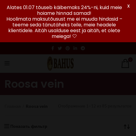
X
Alates 01.07 tõuseb käibemaks 24%-ni, kuid meie
hoiame hinnad samad!
Hoolimata maksutõusust me ei muuda hindasid –
teeme seda tänutäheks teile, meie headele
klientidele. Aitäh usalduse eest ja aitäh, et olete
meiega! 🤍
0
Roosa vein
Отображение 1–12 из 85 результатов
Главная
Roosa vein
Показать фильтр