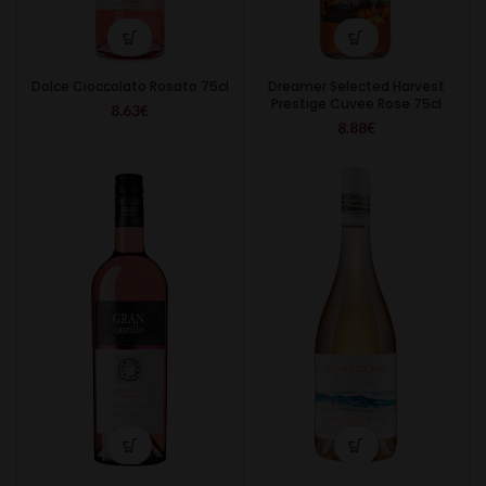
Dolce Cioccolato Rosato 75cl
Dreamer Selected Harvest
Prestige Cuvee Rose 75cl
8.63
€
8.88
€