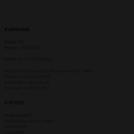
KLIENDIABI
Bahus OÜ
Reg.nr.
: 14316592
KMKR nr.
: EE102021602
Address: Pärnu mnt 36 / Roosikrantsi 23, Tallinn
Phone: (+372) 502 3599
E-mail: bahus@bahus.ee
Mon-Sun: 10.00-22.00
E-POEST
Kuidas tellida?
Kuidas kaupa kätte saada?
Ettevõttest
Kontaktid