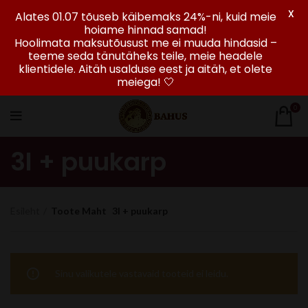
X
Alates 01.07 tõuseb käibemaks 24%-ni, kuid meie
hoiame hinnad samad!
Hoolimata maksutõusust me ei muuda hindasid –
teeme seda tänutäheks teile, meie headele
klientidele. Aitäh usalduse eest ja aitäh, et olete
meiega! 🤍
0
3l + puukarp
Esileht
Toote Maht
3l + puukarp
Sinu valikutele vastavaid tooteid ei leidu.